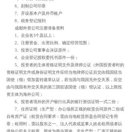
6、刻制公司印章
7、开设基本户及外币账户
8、税务登记报到
成都外资公司注册准备资料
1、企业名3个及以上；
2、注册资金、出资比例、确定经营范围；
3、投资公司董事会决议原件；
4、企业登记授权委托书原件一份；
5、投资者的主体资格证明文件及律师公证（外国投资者时的
资格证明文件或身份证明文件应经当地律师公证后交由我国驻当
国使（领）馆加盖转递章认证，若当国与我国无外交关系，应交
由与我国有外交关系的第三国驻该国使（领）馆认证，以上限投
资主体为海外公司；
6、投资者境外的开户银行出具的银行资信证明一式二份；
7、住所证明（生产型：办公场所正规的租赁合同原件二份或
自有房产证（租赁合同要求：需由当地租赁所盖合同登记专用
章；租用时，需以股东之一、法人代表或监事人姓名租用或者以
境外公司名义租用，用途为商业用途。非生产型：厂房正规的租