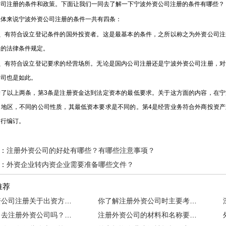
公司注册的条件和政策。下面让我们一同去了解一下宁波外资公司注册的条件有哪些？
来说宁波外资公司注册的条件一共有四条：
有符合设立登记条件的国外投资者。这是最基本的条件，之所以称之为外资公司注
定的法律条件规定。
有符合设立登记要求的经营场所。无论是国内公司注册还是宁波外资公司注册，对
公司也是如此。
以上两条，第3条是注册资金达到法定资本的最低要求。关于这方面的内容，在宁
的地区，不同的公司性质，其最低资本要求是不同的。第4是经营业务符合外商投资
自行编订。
：
注册外资公司的好处有哪些？有哪些注意事项？
：
外资企业转内资企业需要准备哪些文件？
推荐
宁波外资公司注册关于出资方面有什么规定
你了解注册外资公司时主要考虑的因素有哪些嘛
你还要出去注册外资公司吗？网上商事登记了解一下~~
注册外资公司的材料和名称要求有哪些？