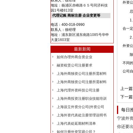
联系人：徐经理
外资
地址：
杨浦区赤峰路６５号同济科技
园1号楼813室
总体
代理记账 商标注册 企业变更等
1、
电话：400-018-0990
合一
联系人：徐经理
地址：
浦东新区浦东南路1085号华申
2、
大厦1603室
外资
最新新闻
除了
如何办理外商合资企业
不同
融资租赁公司注册要求
公司
上海外商独资公司注册所需材料
上海外商独资公司注册所需材料
上一篇
上海代理外资科技公司注册
下一篇
上海外商投资注册职业技能培训
上海设立外资分公司(外资公司
每日
上海外资代表处注册管理说明书
上海代表处延期材料清单
如何注册外资贸易公司？