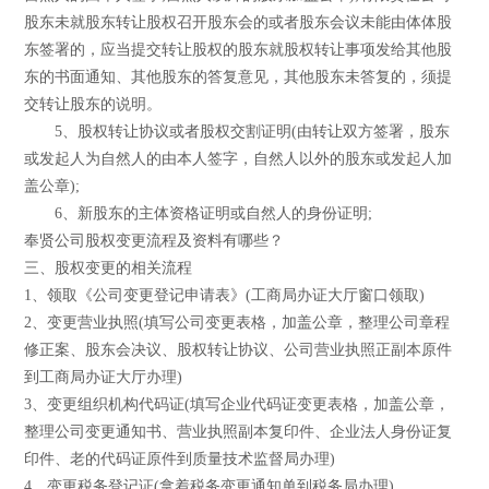
股东未就股东转让股权召开股东会的或者股东会议未能由体体股
东签署的，应当提交转让股权的股东就股权转让事项发给其他股
东的书面通知、其他股东的答复意见，其他股东未答复的，须提
交转让股东的说明。
5、股权转让协议或者股权交割证明(由转让双方签署，股东
或发起人为自然人的由本人签字，自然人以外的股东或发起人加
盖公章);
6、新股东的主体资格证明或自然人的身份证明;
奉贤公司股权变更流程及资料有哪些？
三、股权变更的相关流程
1、领取《公司变更登记申请表》(工商局办证大厅窗口领取)
2、变更营业执照(填写公司变更表格，加盖公章，整理公司章程
修正案、股东会决议、股权转让协议、公司营业执照正副本原件
到工商局办证大厅办理)
3、变更组织机构代码证(填写企业代码证变更表格，加盖公章，
整理公司变更通知书、营业执照副本复印件、企业法人身份证复
印件、老的代码证原件到质量技术监督局办理)
4、变更税务登记证(拿着税务变更通知单到税务局办理)