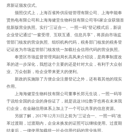
席新证颁发仪式。
颁照仪式上，上海百雀羚供应链管理有限公司、上海申能奉
贤热电有限公司和上海海健堂生物科技有限公司等6家企业获颁首
批新版营业执照。实行“三证合一、一照一码”登记模式后，新设
企业登记通过“一窗受理、互联互通、信息共享”，将原由市场监
管部门核发的营业执照、组织机构代码，税务部门核发的税务登
记证改为市场监管部门核发统一加载社会信用代码的营业执照。
奉贤区市场监督管理局副局长高凤来介绍说，是商事制度改
革的进一步深化，我想这个主要的还是针对大众，有利于大众创
业、万众创新，给企业带来更大的便利。
新政的实施除了方便企业注册登记之外，还有着其他的现实
作用。
上海海健堂生物科技有限公司董事长郑元生说，一照一码等
于说给全国的企业的身份证了，就是说这18位数字也将在未来我
们企业，在金融信用体系上加上了一个可以共享的信息资源。
另据了解，2017年12月31日之前为“三证合一、一照一码”改
革过渡期，过渡期内，企业未换发的证照可以继续使用。过度期
结束后，一律使用加载统一社会信用代码的营业执照。