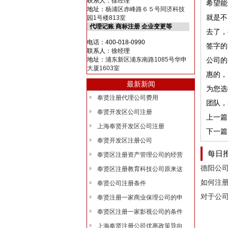
联系人：徐经理
希望
地址：
杨浦区赤峰路６５号同济科技
就是不
园1号楼813室
代理记账 商标注册 企业变更等
去了
电话：400-018-0990
签字
联系人：徐经理
地址：
浦东新区浦东南路1085号华申
公司的
大厦1603室
惠的
最新新闻
为您选
奉贤注册代理公司费用
团队，
奉贤开发区公司注册
上一篇
上海奉贤开发区公司注册
下一篇
奉贤开发区注册公司
每日
奉贤区注册资产管理公司的经营
奉贤区注册教育科技公司原来这
如何注
奉贤公司注册条件
奉贤注册一家商业保理公司的申
奉贤区注册一家影视公司的条件
上海奉贤注册公司优惠政策导向